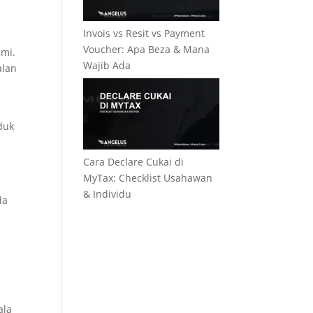
Invois vs Resit vs Payment
Voucher: Apa Beza & Mana
ami.
Wajib Ada
alan
duk
Cara Declare Cukai di
MyTax: Checklist Usahawan
h
& Individu
da
ala