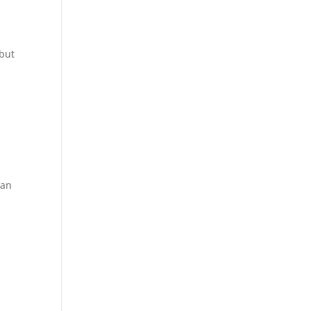
but
gan