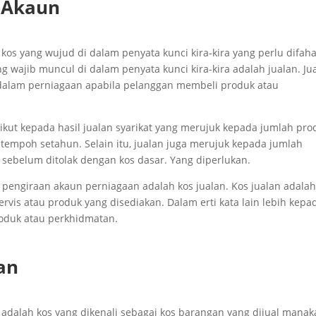
 Akaun
kos yang wujud di dalam penyata kunci kira-kira yang perlu difah
 wajib muncul di dalam penyata kunci kira-kira adalah jualan. Ju
dalam perniagaan apabila pelanggan membeli produk atau
gikut kepada hasil jualan syarikat yang merujuk kepada jumlah pro
 tempoh setahun. Selain itu, jualan juga merujuk kepada jumlah
 sebelum ditolak dengan kos dasar. Yang diperlukan.
 pengiraan akaun perniagaan adalah kos jualan. Kos jualan adala
ervis atau produk yang disediakan. Dalam erti kata lain lebih kepa
oduk atau perkhidmatan.
an
 adalah kos yang dikenali sebagai kos barangan yang dijual manak