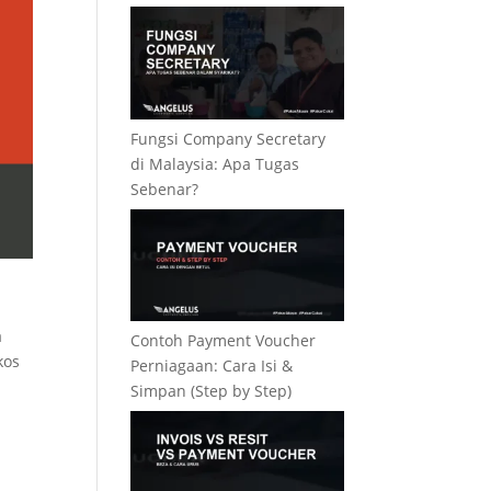
Fungsi Company Secretary
di Malaysia: Apa Tugas
Sebenar?
a
Contoh Payment Voucher
kos
Perniagaan: Cara Isi &
Simpan (Step by Step)