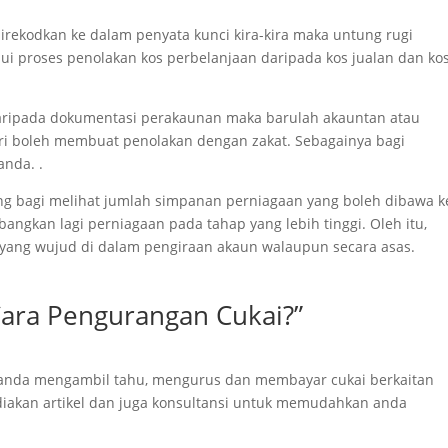
 direkodkan ke dalam penyata kunci kira-kira maka untung rugi
ui proses penolakan kos perbelanjaan daripada kos jualan dan ko
 daripada dokumentasi perakaunan maka barulah akauntan atau
i boleh membuat penolakan dengan zakat. Sebagainya bagi
nda. .
ng bagi melihat jumlah simpanan perniagaan yang boleh dibawa k
ngkan lagi perniagaan pada tahap yang lebih tinggi. Oleh itu,
 yang wujud di dalam pengiraan akaun walaupun secara asas.
Cara Pengurangan Cukai?”
k anda mengambil tahu, mengurus dan membayar cukai berkaitan
iakan artikel dan juga konsultansi untuk memudahkan anda