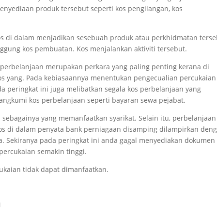
 penyediaan produk tersebut seperti kos pengilangan, kos
kos di dalam menjadikan sesebuah produk atau perkhidmatan terse
ung kos pembuatan. Kos menjalankan aktiviti tersebut.
os perbelanjaan merupakan perkara yang paling penting kerana di
 kos yang. Pada kebiasaannya menentukan pengecualian percukaian
a peringkat ini juga melibatkan segala kos perbelanjaan yang
ngkumi kos perbelanjaan seperti bayaran sewa pejabat.
an sebagainya yang memanfaatkan syarikat. Selain itu, perbelanjaan
 kos di dalam penyata bank perniagaan disamping dilampirkan den
nya. Sekiranya pada peringkat ini anda gagal menyediakan dokumen
ercukaian semakin tinggi.
kaian tidak dapat dimanfaatkan.
n