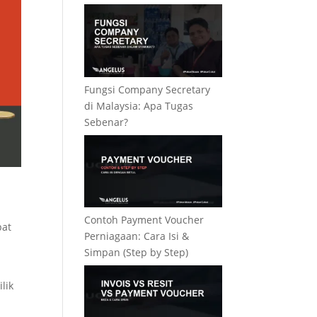
Fungsi Company Secretary
di Malaysia: Apa Tugas
Sebenar?
Contoh Payment Voucher
pat
Perniagaan: Cara Isi &
Simpan (Step by Step)
lik