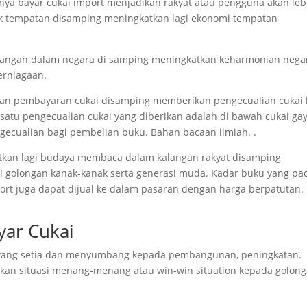
nya bayar cukai import menjadikan rakyat atau pengguna akan leb
 tempatan disamping meningkatkan lagi ekonomi tempatan
dagangan dalam negara di samping meningkatkan keharmonian nega
erniagaan.
kan pembayaran cukai disamping memberikan pengecualian cukai 
 satu pengecualian cukai yang diberikan adalah di bawah cukai ga
ecualian bagi pembelian buku. Bahan bacaan ilmiah. .
gkatkan lagi budaya membaca dalam kalangan rakyat disamping
 golongan kanak-kanak serta generasi muda. Kadar buku yang pa
t juga dapat dijual ke dalam pasaran dengan harga berpatutan.
yar Cukai
 yang setia dan menyumbang kepada pembangunan, peningkatan.
an situasi menang-menang atau win-win situation kepada golon