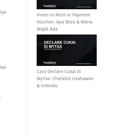
nya
Invois vs Resit vs Payment
Voucher: Apa Beza & Mana
Wajib Ada
kai
Cara Declare Cukai di
MyTax: Checklist Usahawan
& Individu
.