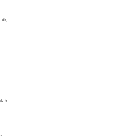
aik,
alah