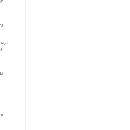
ih
ra
bagi
ya
da
gan