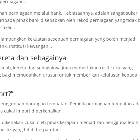
perniagaan. .
man perniagaan melalui bank. Kebiasaannya, adalah sangat sukar
pada pihak bank disebabkan oleh rekod perniagaan yang tidak b
ukai. .
 melambangkan kekuatan sesebuah perniagaan yang boleh menjadi
nk. Institusi kewangan. .
ereta dan sebagainya
umah, kereta dan sebagainya juga memerlukan resit cukai yang
g bagi memudahkan urusan untuk memberikan kelulusan kepada
rt?”
penggunaan barangan tempatan. Pemilik perniagaan tempatan ad
a cukai import diperkenalkan.
n dikenakan cukai oleh pihak kerajaan menjadikan pengguna lebih
stik yang lebih berpatutan. .