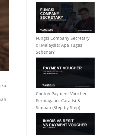
Fungsi Company Secretary
di Malaysia: Apa Tugas
Sebenar?
ikut
Contoh Payment Voucher
kah
Perniagaan: Cara Isi &
Simpan (Step by Step)