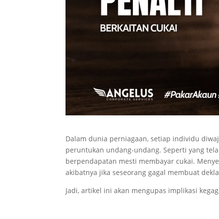
Dalam dunia perniagaan, setiap individu di
peruntukan undang-undang. Seperti yang telah
berpendapatan mesti membayar cukai. Menyed
akibatnya jika seseorang gagal membuat dekl
Jadi, artikel ini akan mengupas implikasi kegag