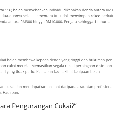
a 116) boleh menyebabkan individu dikenakan denda antara RM1
edua-duanya sekali. Sementara itu, tidak menyimpan rekod berkai
enda antara RM300 hingga RM10,000. Penjara sehingga 1 tahun at
kai boleh membawa kepada denda yang tinggi dan hukuman penj
jipan cukai mereka. Memastikan segala rekod perniagaan disimpan
i yang tidak perlu. Kesilapan kecil akibat kealpaan boleh
uran cukai dan mendapatkan nasihat daripada akauntan profesiona
a. Hadapan.
Cara Pengurangan Cukai?”