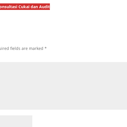
onsultasi Cukai dan Audit
ired fields are marked
*