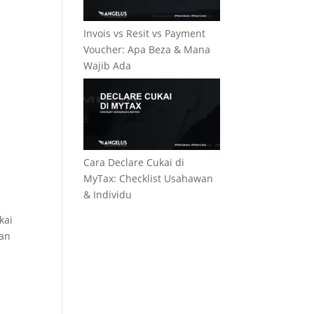
Invois vs Resit vs Payment
Voucher: Apa Beza & Mana
Wajib Ada
Cara Declare Cukai di
MyTax: Checklist Usahawan
& Individu
kai
gan