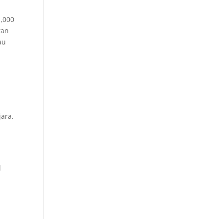
,000
tan
au
ara.
l