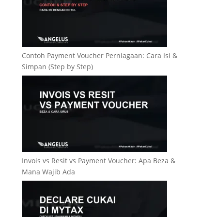
Contoh Payment Voucher Perniagaan: Cara Isi &
Simpan (Step by Step)
Invois vs Resit vs Payment Voucher: Apa Beza &
Mana Wajib Ada